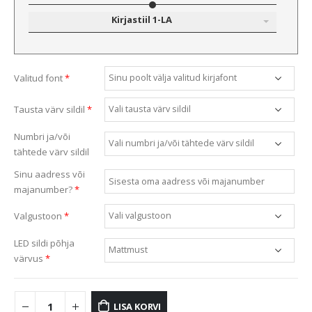
Kirjastiil 1-LA
Valitud font
*
Tausta värv sildil
*
Numbri ja/või
tähtede värv sildil
Sinu aadress või
majanumber?
*
Valgustoon
*
LED sildi põhja
värvus
*
LISA KORVI