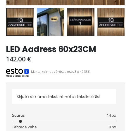
LED Aadress 60x23CM
142.00
€
Maksa kolmes võrdses osas 3 x 47.33€
Kirjuta siia oma tekst, et näha tekstinäidist
Suurus
14 px
Tähtede vahe
0 px