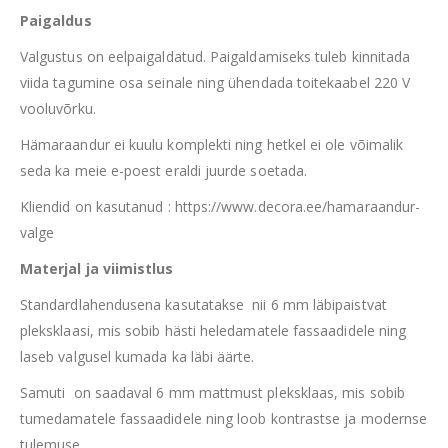
Paigaldus
Valgustus on eelpaigaldatud. Paigaldamiseks tuleb kinnitada
viida tagumine osa seinale ning ühendada toitekaabel 220 V
vooluvõrku.
Hämaraandur ei kuulu komplekti ning hetkel ei ole võimalik
seda ka meie e-poest eraldi juurde soetada.
Kliendid on kasutanud : https://www.decora.ee/hamaraandur-
valge
Materjal ja viimistlus
Standardlahendusena kasutatakse nii 6 mm läbipaistvat
pleksklaasi, mis sobib hästi heledamatele fassaadidele ning
laseb valgusel kumada ka läbi äärte.
Samuti on saadaval 6 mm mattmust pleksklaas, mis sobib
tumedamatele fassaadidele ning loob kontrastse ja modernse
tulemuse.