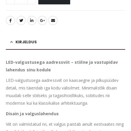
KIRJELDUS
LED-valgustusega aadressviit – stiilne ja vastupidav
lahendus sinu kodule
LED-valgustusega aadressviit on kaasaegne ja pilkupüüdev
detail, mis täiendab iga kodu välisilmet. Minimalistlik disain
muudab selle stiilseks ja tagasihoidlikuks, sobitudes nii
modernse kui ka klassikalise arhitektuuriga.
Disain ja valguslahendus
Viit on valmistatud nii, et valgus paistab ainult eestvaates ning