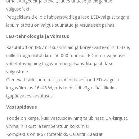
õrnalt külgedelt ja ülevalt, luues ühtlase ja elegantse
valgusefekti.
Peegelklaasid ei ole läbipaistvad ega lase LED-valgust tagant
läbi, mistõttu on valgus suunatud ja visuaalselt puhas.
LED-tehnoloogia ja võimsus
Kasutatud on IP67 niiskuskindlaid ja kõrgekvaliteedilisi LED-e,
mille tööiga ulatub kuni 50 000 tunnini. LED-id on vajadusel
vahetatavad ning tagavad energiasäästliku ja ühtlase
valgustuse.
Olenevalt sildi suurusest ja lahendusest on LED-valgusti
koguvõimsus 16–45 W, mis teeb sildi väga säästlikuks
igapäevases kasutuses.
Vastupidavus
Toode on kerge, kuid vastupidav ning talub hästi UV-kiirgust,
vihma, niiskust ja temperatuuri kõikumisi.
Komplektis on IP67 toiteplokk. Garantii 2 aastat.