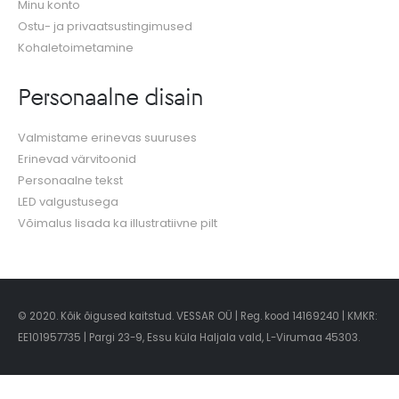
Minu konto
Ostu- ja privaatsustingimused
Kohaletoimetamine
Personaalne disain
Valmistame erinevas suuruses
Erinevad värvitoonid
Personaalne tekst
LED valgustusega
Võimalus lisada ka illustratiivne pilt
© 2020. Kõik õigused kaitstud. VESSAR OÜ | Reg. kood 14169240 | KMKR:
EE101957735 | Pargi 23-9, Essu küla Haljala vald, L-Virumaa 45303.